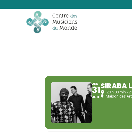
SIRABA 
JEU
31
20 h 00 min - 2
Maison des Art
JUIL