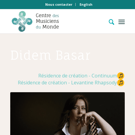
Nous contacter
English
Didem Basar
Résidence de création - Continuum
Résidence de création - Levantine Rhapsody