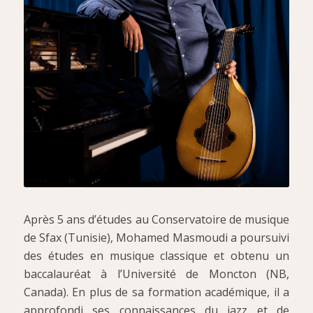
Après 5 ans d’études au Conservatoire de musique
de Sfax (Tunisie), Mohamed Masmoudi a poursuivi
des études en musique classique et obtenu un
baccalauréat à l’Université de Moncton (NB,
Canada). En plus de sa formation académique, il a
approfondi ses connaissances du jazz et de