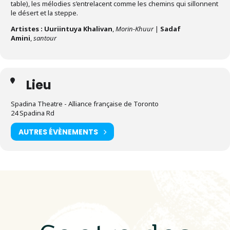
table), les mélodies s’entrelacent comme les chemins qui sillonnent
le désert et la steppe.
Artistes : Uuriintuya Khalivan
,
Morin-Khuur
|
Sadaf
Amini
,
santour
Lieu
Spadina Theatre - Alliance française de Toronto
24 Spadina Rd
AUTRES ÉVÈNEMENTS