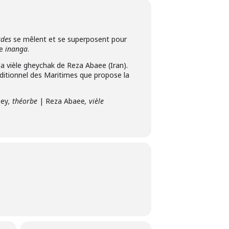
rdes
se mêlent et se superposent pour
re
inanga
.
a vièle gheychak de Reza Abaee (Iran).
aditionnel des Maritimes que propose la
sey
, théorbe
| Reza Abaee
, vièle