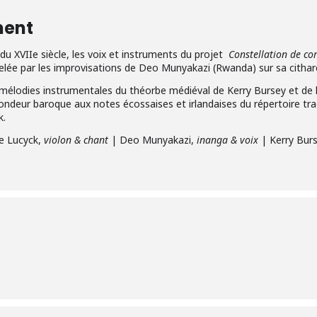
ment
du XVIIe siècle, les voix et instruments du projet
Constellation de co
elée par les improvisations de Deo Munyakazi (Rwanda) sur sa citha
mélodies instrumentales du théorbe médiéval de Kerry Bursey et de l
ondeur baroque aux notes écossaises et irlandaises du répertoire tr
k.
le Lucyck,
violon & chant
| Deo Munyakazi,
inanga & voix
| Kerry Bur