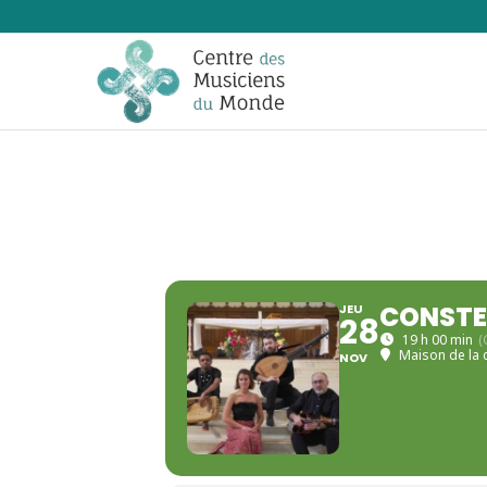
CONSTE
JEU
28
19 h 00 min
(
Maison de la c
NOV