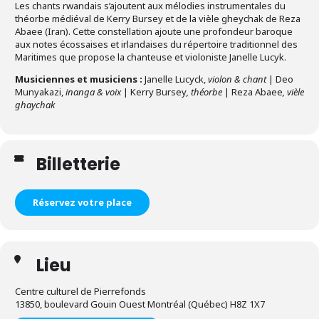
Les chants rwandais s’ajoutent aux mélodies instrumentales du
théorbe médiéval de Kerry Bursey et de la vièle gheychak de Reza
Abaee (Iran). Cette constellation ajoute une profondeur baroque
aux notes écossaises et irlandaises du répertoire traditionnel des
Maritimes que propose la chanteuse et violoniste Janelle Lucyk.
Musiciennes et musiciens :
Janelle Lucyck,
violon & chant
| Deo
Munyakazi,
inanga & voix
| Kerry Bursey
, théorbe
| Reza Abaee
, vièle
ghaychak
Billetterie
Réservez votre place
Lieu
Centre culturel de Pierrefonds
13850, boulevard Gouin Ouest Montréal (Québec) H8Z 1X7