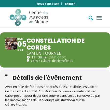
Nous contacter
English
CONSTELLATION DE
SAM
05
CORDES
OCT
CAM EN TOURNÉE
19 h 30 min
(GMT-04:00)
Centre culturel de Pierrefonds
Détails de l'événement
Avec en toile de fond des sonorités du XVIIe siècle, les voix et
instruments du projet
Constellation de cordes
se mêlent et se
superposent pour tisser une œuvre sans cesse renouvelée par
les improvisations de Deo Munyakazi (Rwanda) sur sa
cithare
inanga
.