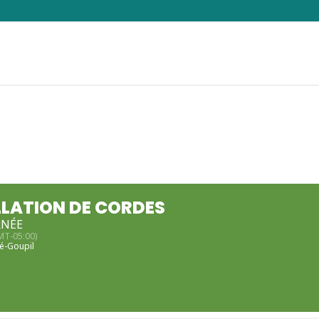
LATION DE CORDES
RNÉE
MT-05:00)
né-Goupil